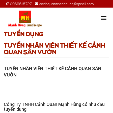
0969818727
canhquanmanhhung@gmail.com
Toggl
navig
TUYỂN DỤNG
TUYỂN NHÂN VIÊN THIẾT KẾ CẢNH
QUAN SÂN VƯỜN
TUYỂN NHÂN VIÊN THIẾT KẾ CẢNH QUAN SÂN 
VƯỜN
Công Ty TNHH Cảnh Quan Mạnh Hùng có nhu cầu 
tuyển dụng 