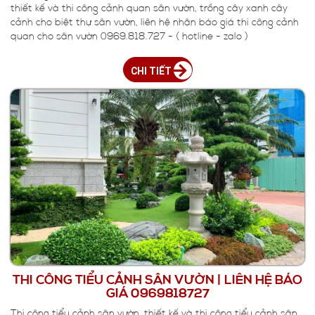
thiết kế và thi công cảnh quan sân vườn, trồng cây xanh cây
cảnh cho biệt thự sân vườn, liên hệ nhận báo giá thi công cảnh
quan cho sân vườn 0969.818.727 - ( hotline - zalo )
CHI TIẾT
THI CÔNG TIỂU CẢNH SÂN VƯỜN | LIÊN HỆ BÁO
GIÁ 0969818727
Thi công tiểu cảnh sân vườn, thiết kế và thi công tiểu cảnh sân