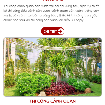
Thi công cảnh quan sân vườn tại bà rịa vũng tàu, dịch vụ thiết
kế thi công tiểu cảnh sân vườn, cảnh quan sân vườn, trồng cây
xanh, cây cảnh tại bà rịa vũng tàu , thiết kế thi công trọn gói,
chăm sóc sau khi thi công sân vườn lên đến 60 ngày
CHI TIẾT
THI CÔNG CẢNH QUAN