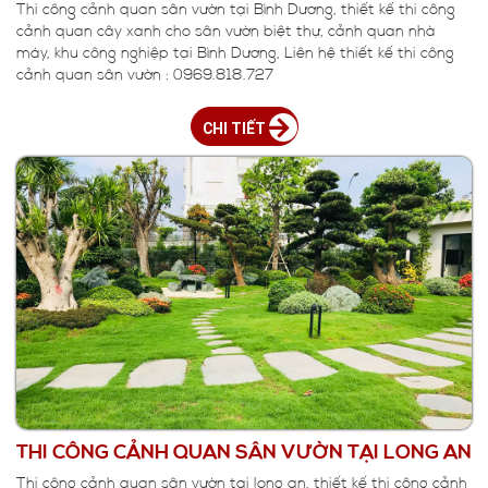
Thi công cảnh quan sân vườn tại Bình Dương, thiết kế thi công
cảnh quan cây xanh cho sân vườn biệt thự, cảnh quan nhà
máy, khu công nghiệp tại Bình Dương, Liên hệ thiết kế thi công
cảnh quan sân vườn : 0969.818.727
CHI TIẾT
THI CÔNG CẢNH QUAN SÂN VƯỜN TẠI LONG AN
Thi công cảnh quan sân vườn tại long an, thiết kế thi công cảnh