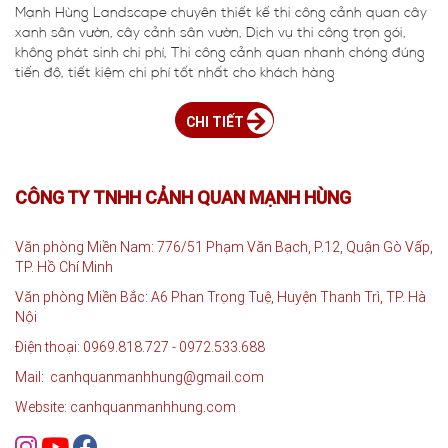
Mạnh Hùng Landscape chuyên thiết kế thi công cảnh quan cây
xanh sân vườn, cây cảnh sân vườn, Dịch vụ thi công trọn gói,
không phát sinh chi phí, Thi công cảnh quan nhanh chóng đúng
tiến độ, tiết kiệm chi phí tốt nhất cho khách hàng
CHI TIẾT
CÔNG TY TNHH CẢNH QUAN MẠNH HÙNG
Văn phòng Miền Nam: 776/51 Phạm Văn Bạch, P.12, Quận Gò Vấp,
TP. Hồ Chí Minh
Văn phòng Miền Bắc: A6 Phan Trọng Tuệ, Huyện Thanh Trì, TP. Hà
Nội
Điện thoại: 0969.818.727 - 0972.533.688
Mail: canhquanmanhhung@gmail.com
Website: canhquanmanhhung.com