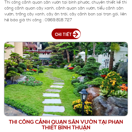
Thi công cảnh quan sân vườn tại bình phước, chuyên thiết kế thi
công cảnh quan cây xanh, cảnh quan sân vườn, tiểu cảnh sân
vườn, trồng cây xanh, cây ăn trái, cây cảnh bon sai trọn gói, liên
hệ báo giá thi công : 0969.818.727
CHI TIẾT
THI CÔNG CẢNH QUAN SÂN VƯỜN TẠI PHAN
THIẾT BÌNH THUẬN