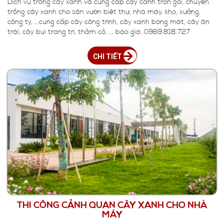
Dịch vụ trồng cây xanh và cung cấp cây cảnh trọn gói, chuyên
trồng cây xanh cho sân vườn biệt thự, nhà máy, kho, xưởng,
công ty, ...cung cấp cây công trình, cây xanh bóng mát, cây ăn
trái, cây bụi trang trí, thảm cỏ, ... báo giá: 0969.818.727
CHI TIẾT
THI CÔNG CẢNH QUAN CÂY XANH CHO NHÀ
MÁY