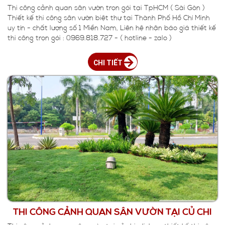
Thi công cảnh quan sân vườn trọn gói tại TpHCM ( Sài Gòn )
Thiết kế thi công sân vườn biệt thự tại Thành Phố Hồ Chí Minh
uy tín - chất lượng số 1 Miền Nam, Liên hệ nhận báo giá thiết kế
thi công trọn gói : 0969.818.727 - ( hotline - zalo )
CHI TIẾT
THI CÔNG CẢNH QUAN SÂN VƯỜN TẠI CỦ CHI