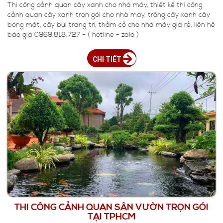
Thi công cảnh quan cây xanh cho nhà máy, thiết kế thi công
cảnh quan cây xanh trọn gói cho nhà máy, trồng cây xanh cây
bóng mát, cây bụi trang trí, thảm cỏ cho nhà máy giá rẻ, liên hệ
báo giá 0969.818.727 - ( hotline - zalo )
CHI TIẾT
THI CÔNG CẢNH QUAN SÂN VƯỜN TRỌN GÓI
TẠI TPHCM