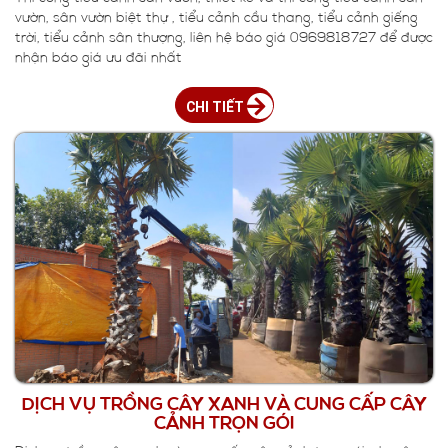
vườn, sân vườn biệt thự , tiểu cảnh cầu thang, tiểu cảnh giếng
trời, tiểu cảnh sân thượng, liên hệ báo giá 0969818727 để được
nhận báo giá ưu đãi nhất
CHI TIẾT
DỊCH VỤ TRỒNG CÂY XANH VÀ CUNG CẤP CÂY
CẢNH TRỌN GÓI