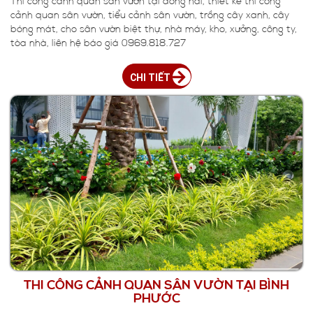
Thi công cảnh quan sân vườn tại đồng nai, thiết kế thi công
cảnh quan sân vườn, tiểu cảnh sân vườn, trồng cây xanh, cây
bóng mát, cho sân vườn biệt thự, nhà máy, kho, xưởng, công ty,
tòa nhà, liên hệ báo giá 0969.818.727
CHI TIẾT
THI CÔNG CẢNH QUAN SÂN VƯỜN TẠI BÌNH
PHƯỚC