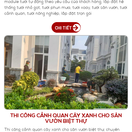
module tưới tự động theo yêu cầu của khách hàng, lắp đặt hệ
thống tưới nhỏ gọt, tưới phun mưa, tưới xoay, tưới sân vườn, tưới
cảnh quan, tưới nông nghiệp, lắp đặt trọn gói
CHI TIẾT
THI CÔNG CẢNH QUAN CÂY XANH CHO SÂN
VƯỜN BIỆT THỰ
Thi công cảnh quan cây xanh cho sân vườn biệt thự, chuyên