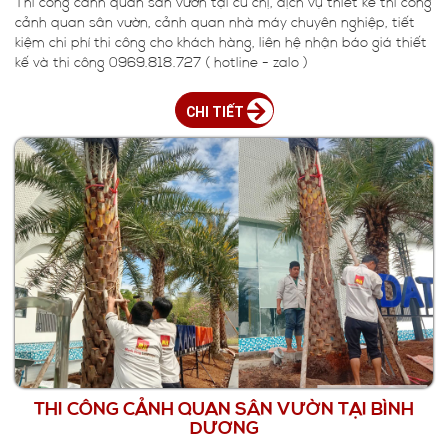
Thi công cảnh quan sân vườn tại củ chị, dịch vụ thiết kế thi công
cảnh quan sân vườn, cảnh quan nhà máy chuyên nghiệp, tiết
kiệm chi phí thi công cho khách hàng, liên hệ nhận báo giá thiết
kế và thi công 0969.818.727 ( hotline - zalo )
CHI TIẾT
THI CÔNG CẢNH QUAN SÂN VƯỜN TẠI BÌNH
DƯƠNG