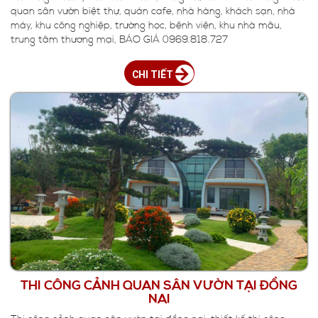
quan sân vườn biệt thự, quán cafe, nhà hàng, khách sạn, nhà
máy, khu công nghiệp, trường học, bệnh viện, khu nhà mẫu,
trung tâm thương mại, BÁO GIÁ 0969.818.727
CHI TIẾT
THI CÔNG CẢNH QUAN SÂN VƯỜN TẠI ĐỒNG
NAI