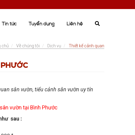
Tin tức
Tuyển dụng
Liên hệ
g chủ
Về chúng tôi
Dịch vụ
Thiết kế cảnh quan
H PHƯỚC
uan sân vườn, tiểu cảnh sân vườn uy tín
 sân vườn tại Bình Phước
như sau :