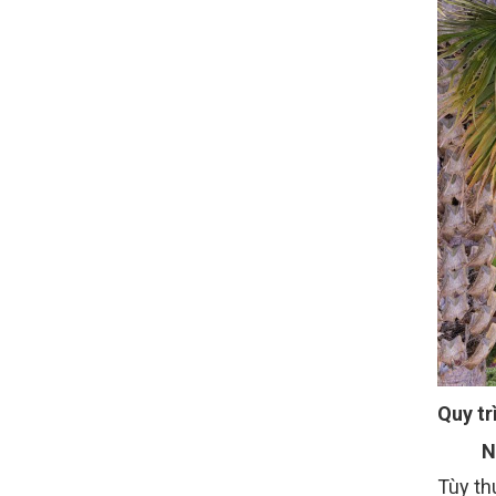
Quy tr
N
Tùy th