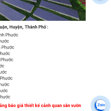
uận, Huyện, Thành Phố :
ình Phước
Phước
h Phước
Phước
h Phước
ước
hước
h Phước
Phước
hước
Phước
bảng báo giá thiết kế cảnh quan sân vườn