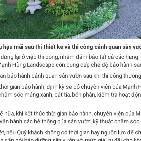
ụ hậu mãi sau thi thiết kế và thi công cảnh quan sân vư
dừng lại ở việc thi công, nhằm đảm bảo tất cả các hạng 
Mạnh Hùng Landscape còn cung cấp chế độ bảo hành sau
ian bảo hành cảnh quan sân vườn sau khi thi công thường 
thời gian bảo hành, định kỳ sẽ có chuyên viên của Mạnh
chăm sóc mảng xanh, cắt tỉa, bón phân, kiểm tra hoạt độn
…
ế nữa, khi kết thúc thời gian bảo hành, chuyên viên củ
vận hành các hệ thống của sân vườn, kỹ thuật chăm sóc
ệt, nếu Quý khách không có thời gian hay nguồn lực để
g cấp gói bảo dưỡng sân vườn với mức giá ưu đãi cho kh