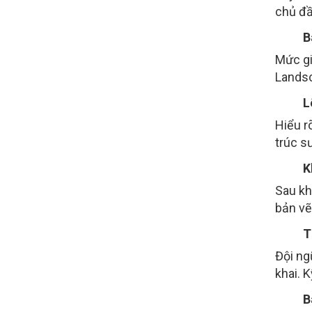
chủ đầ
B
Mức gi
Landsc
L
Hiểu r
trúc sư
K
Sau kh
bản vẽ
T
Đội ng
khai. 
B