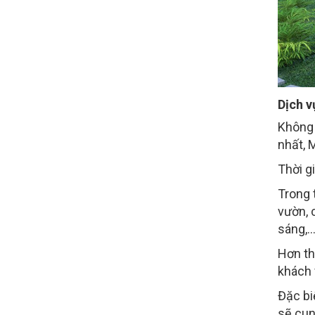
Dịch v
Không 
nhất, 
Thời g
Trong 
vườn, 
sáng,
Hơn th
khách 
Đặc bi
sẽ cun