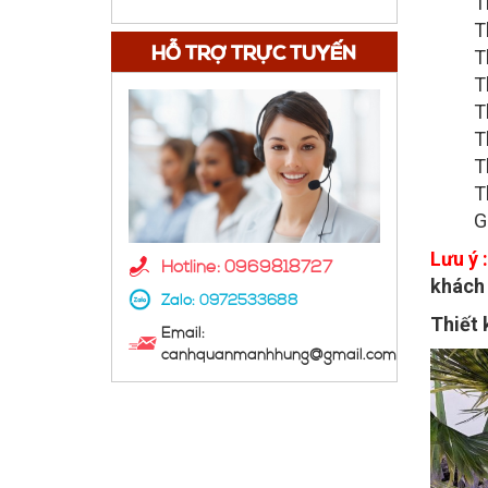
T
T
HỖ TRỢ TRỰC TUYẾN
T
T
T
T
T
T
G
Lưu ý 
Hotline: 0969818727
khách
Zalo:
0972533688
Thiết 
Email:
canhquanmanhhung@gmail.com