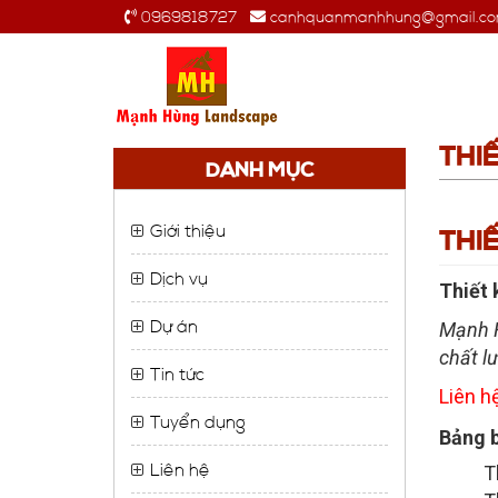
0969818727
canhquanmanhhung@gmail.c
THI
DANH MỤC
Giới thiệu
THI
Dịch vụ
Thiết 
Dự án
Mạnh H
chất l
Tin tức
Liên h
Tuyển dụng
Bảng b
Liên hệ
T