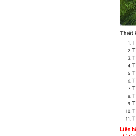
Thiết 
T
T
T
T
T
T
T
T
T
T
T
Liên h