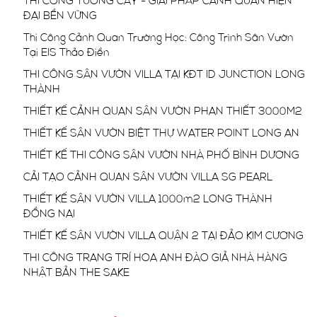
THI CÔNG TƯỜNG CÂY - GIẢI PHÁP CẢNH QUAN HIỆN
ĐẠI BỀN VỮNG
Thi Công Cảnh Quan Trường Học: Công Trình Sân Vườn
Tại EIS Thảo Điền
THI CÔNG SÂN VƯỜN VILLA TẠI KĐT ID JUNCTION LONG
THÀNH
THIẾT KẾ CẢNH QUAN SÂN VƯỜN PHAN THIẾT 3000M2
THIẾT KẾ SÂN VƯỜN BIỆT THỰ WATER POINT LONG AN
THIẾT KẾ THI CÔNG SÂN VƯỜN NHÀ PHỐ BÌNH DƯƠNG
CẢI TẠO CẢNH QUAN SÂN VƯỜN VILLA SG PEARL
THIẾT KẾ SÂN VƯỜN VILLA 1000m2 LONG THÀNH
ĐỒNG NAI
THIẾT KẾ SÂN VƯỜN VILLA QUẬN 2 TẠI ĐẢO KIM CƯƠNG
THI CÔNG TRANG TRÍ HOA ANH ĐÀO GIẢ NHÀ HÀNG
NHẬT BẢN THE SAKE