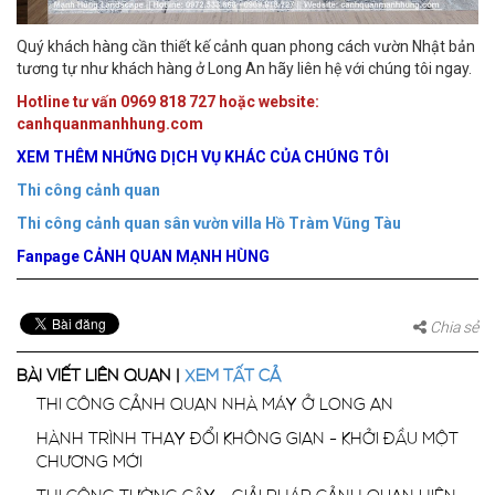
Quý khách hàng cần thiết kế cảnh quan phong cách vườn Nhật bản
tương tự như khách hàng ở Long An hãy liên hệ với chúng tôi ngay.
Hotline tư vấn 0969 818 727 hoặc website:
canhquanmanhhung.com
XEM THÊM NHỮNG DỊCH VỤ KHÁC CỦA CHÚNG TÔI
Thi công cảnh quan
Thi công cảnh quan sân vườn villa Hồ Tràm Vũng Tàu
Fanpage CẢNH QUAN MẠNH HÙNG
Chia sẻ
BÀI VIẾT LIÊN QUAN |
XEM TẤT CẢ
THI CÔNG CẢNH QUAN NHÀ MÁY Ở LONG AN
HÀNH TRÌNH THAY ĐỔI KHÔNG GIAN - KHỞI ĐẦU MỘT
CHƯƠNG MỚI