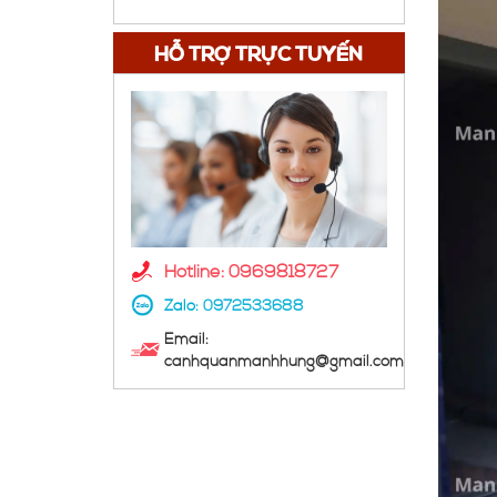
HỖ TRỢ TRỰC TUYẾN
Hotline: 0969818727
Zalo:
0972533688
Email:
canhquanmanhhung@gmail.com