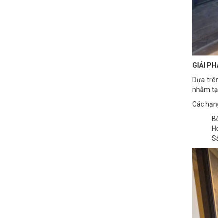
GIẢI P
Dựa trên
nhằm tạo
Các hạn
Bố
Ho
Sắ