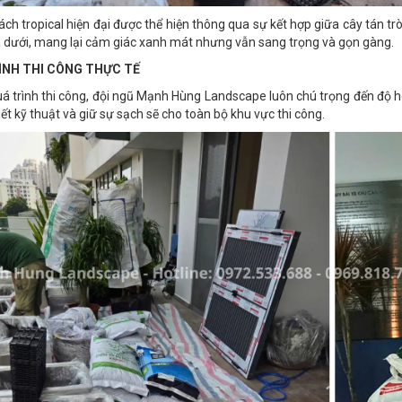
ch tropical hiện đại được thể hiện thông qua sự kết hợp giữa cây tán tr
 dưới, mang lại cảm giác xanh mát nhưng vẫn sang trọng và gọn gàng.
ÌNH THI CÔNG THỰC TẾ
á trình thi công, đội ngũ Mạnh Hùng Landscape luôn chú trọng đến độ hoà
tiết kỹ thuật và giữ sự sạch sẽ cho toàn bộ khu vực thi công.