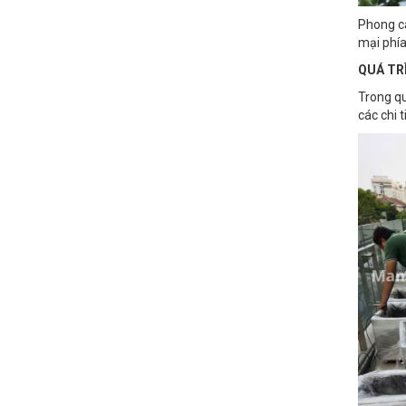
Phong cá
mại phía
QUÁ TR
Trong qu
các chi 