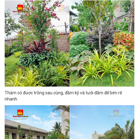
Thảm cỏ được trồng sau cùng, đầm kỹ và tưới đẫm để bén rẽ
nhanh.