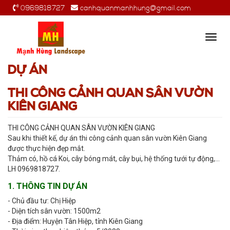
0969818727
canhquanmanhhung@gmail.com
Toggl
navig
DỰ ÁN
THI CÔNG CẢNH QUAN SÂN VƯỜN
KIÊN GIANG
THI CÔNG CẢNH QUAN SÂN VƯỜN KIÊN GIANG
Sau khi thiết kế, dự án thi công cảnh quan sân vườn Kiên Giang
được thực hiện đẹp mắt.
Thảm có, hồ cá Koi, cây bóng mát, cây bụi, hệ thống tưới tự động,...
LH 0969818727.
1. THÔNG TIN DỰ ÁN
- Chủ đầu tư: Chị Hiệp
- Diện tích sân vườn: 1500m2
- Địa điểm: Huyện Tân Hiệp, tỉnh Kiên Giang