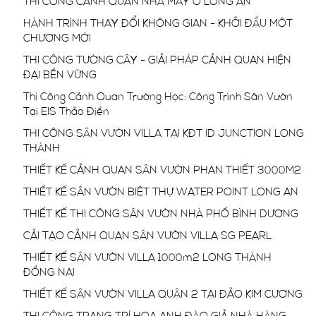
THI CÔNG CẢNH QUAN NHÀ MÁY Ở LONG AN
HÀNH TRÌNH THAY ĐỔI KHÔNG GIAN - KHỞI ĐẦU MỘT
CHƯƠNG MỚI
THI CÔNG TƯỜNG CÂY - GIẢI PHÁP CẢNH QUAN HIỆN
ĐẠI BỀN VỮNG
Thi Công Cảnh Quan Trường Học: Công Trình Sân Vườn
Tại EIS Thảo Điền
THI CÔNG SÂN VƯỜN VILLA TẠI KĐT ID JUNCTION LONG
THÀNH
THIẾT KẾ CẢNH QUAN SÂN VƯỜN PHAN THIẾT 3000M2
THIẾT KẾ SÂN VƯỜN BIỆT THỰ WATER POINT LONG AN
THIẾT KẾ THI CÔNG SÂN VƯỜN NHÀ PHỐ BÌNH DƯƠNG
CẢI TẠO CẢNH QUAN SÂN VƯỜN VILLA SG PEARL
THIẾT KẾ SÂN VƯỜN VILLA 1000m2 LONG THÀNH
ĐỒNG NAI
THIẾT KẾ SÂN VƯỜN VILLA QUẬN 2 TẠI ĐẢO KIM CƯƠNG
THI CÔNG TRANG TRÍ HOA ANH ĐÀO GIẢ NHÀ HÀNG