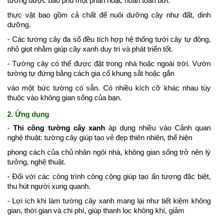
tường được bao phủ một phần hoặc hoàn toàn bởi:
thực vật bao gồm cả chất để nuôi dưỡng cây như đất, dinh
dưỡng.
- Các tường cây đa số đều tích hợp hệ thống tưới cây tự động,
nhỏ giọt nhằm giúp cây xanh duy trì và phát triển tốt.
- Tường cây có thể được đặt trong nhà hoặc ngoài trời. Vườn
tường tự đứng bằng cách gia cố khung sắt hoặc
g
ắn
vào một bức tường có sẵn. Có nhiều kích cỡ khác nhau tùy
thuộc vào không gian sống của bạn.
2. Ứng dụng
-
Thi công tường cây xanh
áp dụng nhiều vào Cảnh quan
nghệ thuật: tường cây giúp tạo vẻ đẹp thiên nhiên, thể hiện
p
hong cách của chủ nhân ngôi nhà, không gian sống trở nên lý
tưởng, nghệ thuật.
- Đối với các công trình công cộng giúp tạo ấn tượng đặc biệt,
thu hút người xung quanh.
- Lợi ích khi làm tường cây xanh mang lại như tiết kiệm không
gian, thời gian và chi phí, giúp thanh lọc không khí, giảm