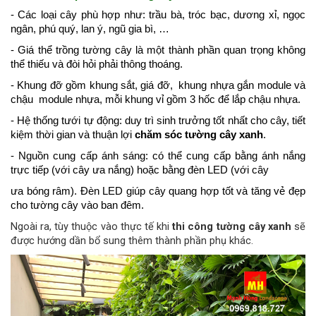
- Các loại cây phù hợp như: trầu bà, tróc bạc, dương xỉ, ngọc
ngân, phú quý, lan ý, ngũ gia bì, …
- Giá thể trồng tường cây là một thành phần quan trọng không
thể thiếu và đòi hỏi phải thông thoáng.
- Khung đỡ gồm khung sắt, giá đỡ, khung nhựa gắn module và
chậu module nhựa, mỗi khung vỉ gồm 3 hốc để lắp chậu nhựa.
- Hệ thống tưới tự động: duy trì sinh trưởng tốt nhất cho cây, tiết
kiệm thời gian và thuận lợi
chăm sóc tường cây xanh
.
- Nguồn cung cấp ánh sáng: có thể cung cấp bằng ánh nắng
trực tiếp (với cây ưa nắng) hoặc bằng đèn LED (với cây
ưa bóng râm). Đèn LED giúp cây quang hợp tốt và tăng vẻ đẹp
cho tường cây vào ban đêm.
Ngoài ra, tùy thuộc vào thực tế khi
thi công tường cây xanh
sẽ
được hướng dần bổ sung thêm thành phần phụ khác.