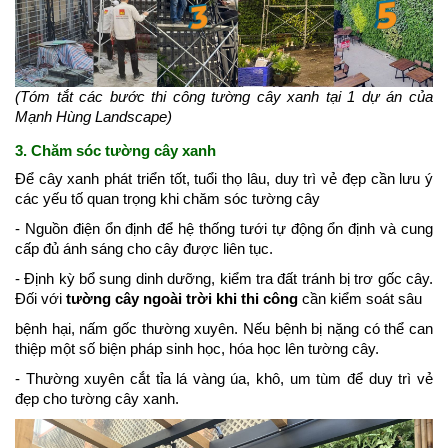
(Tóm tắt các bước thi công tường cây xanh tại 1 dự án của
Mạnh Hùng Landscape)
3. Chăm sóc tường cây xanh
Để cây xanh phát triển tốt, tuổi thọ lâu, duy trì vẻ đẹp cần lưu ý
các yếu tố quan trọng khi chăm sóc tường cây
- Nguồn điện ổn định để hệ thống tưới tự động ổn định và cung
cấp đủ ánh sáng cho cây được liên tục.
- Định kỳ bổ sung dinh dưỡng, kiểm tra đất tránh bị trơ gốc cây.
Đối với
tường cây ngoài trời khi thi công
cần kiểm soát sâu
b
ệnh hại, nấm gốc thường xuyên. Nếu bệnh bị nặng có thể can
thiệp một số biện pháp sinh học, hóa học lên tường cây.
- Thường xuyên cắt tỉa lá vàng úa, khô, um tùm để duy trì vẻ
đẹp cho tường cây xanh.