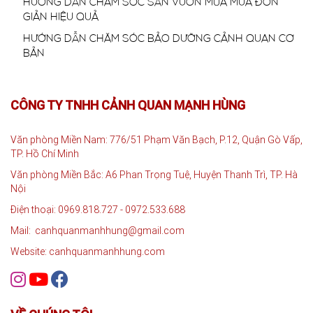
HƯỚNG DẪN CHĂM SÓC SÂN VƯỜN MÙA MƯA ĐƠN
GIẢN HIỆU QUẢ
HƯỚNG DẪN CHĂM SÓC BẢO DƯỠNG CẢNH QUAN CƠ
BẢN
CÔNG TY TNHH CẢNH QUAN MẠNH HÙNG
Văn phòng Miền Nam: 776/51 Phạm Văn Bạch, P.12, Quận Gò Vấp,
TP. Hồ Chí Minh
Văn phòng Miền Bắc: A6 Phan Trọng Tuệ, Huyện Thanh Trì, TP. Hà
Nội
Điện thoại: 0969.818.727 - 0972.533.688
Mail: canhquanmanhhung@gmail.com
Website: canhquanmanhhung.com