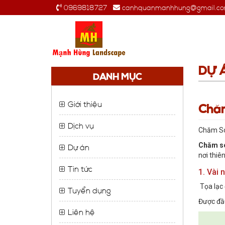
0969818727
canhquanmanhhung@gmail.c
DỰ 
DANH MỤC
Giới thiệu
Chă
Dịch vụ
Chăm S
Dự án
Chăm s
nơi thiê
Tin tức
1. Vài 
Tọa lạc 
Tuyển dụng
Được đầ
Liên hệ