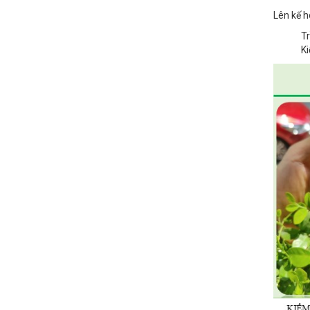
Lên kế h
Tr
Ki