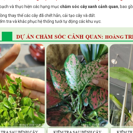
oạch và thực hiện các hạng mục
chăm sóc cây xanh cảnh quan
, bao g
ồng thay thế các cây đã chết hẳn, cải tạo cây và đất.
ểm tra và khắc phục hệ thống tưới tự động các khu vực.