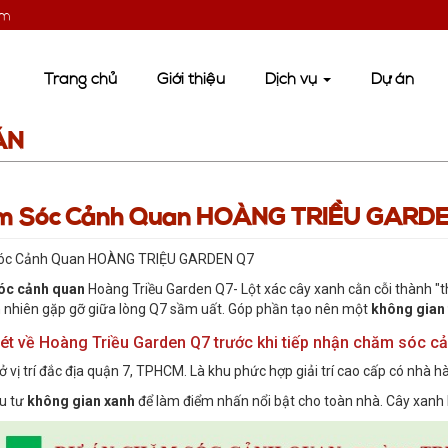
om
Trang chủ
Giới thiệu
Dịch vụ
Dự án
ÁN
m Sóc Cảnh Quan HOÀNG TRIỀU GARD
óc Cảnh Quan HOÀNG TRIỆU GARDEN Q7
óc cảnh quan
Hoàng Triều Garden Q7- Lột xác cây xanh cằn cỗi thành "
n nhiên gặp gỡ giữa lòng Q7 sầm uất. Góp phần tạo nên một
không gian 
nét về Hoàng Triều Garden Q7 trước khi tiếp nhận chăm sóc c
ở vị trí đắc địa quận 7, TPHCM. Là khu phức hợp giải trí cao cấp có nhà h
u tư
không gian xanh
để làm điểm nhấn nổi bật cho toàn nhà. Cây xanh 