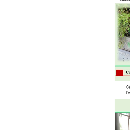
Cắ
Dọ