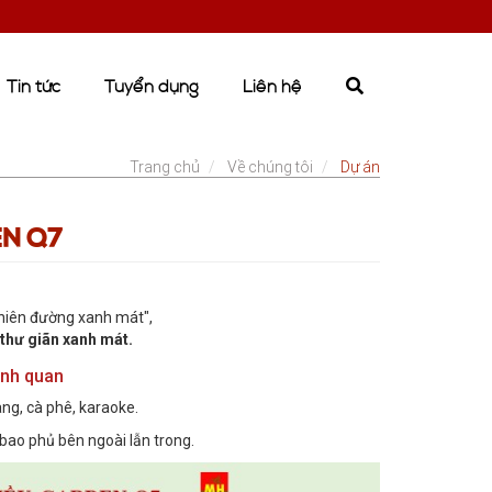
Tin tức
Tuyển dụng
Liên hệ
Trang chủ
Về chúng tôi
Dự án
EN Q7
thiên đường xanh mát",
thư giãn xanh mát.
ảnh quan
àng, cà phê, karaoke.
bao phủ bên ngoài lẫn trong.