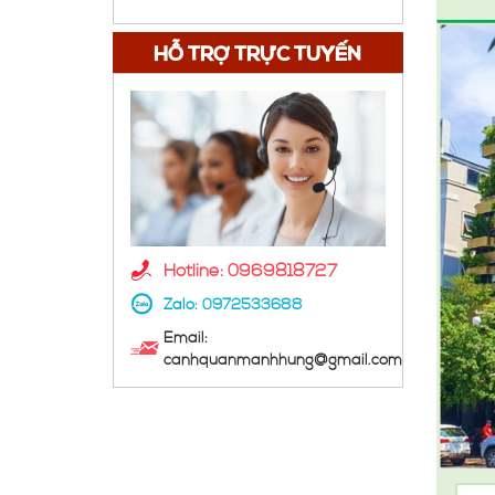
HỖ TRỢ TRỰC TUYẾN
Hotline: 0969818727
Zalo:
0972533688
Email:
canhquanmanhhung@gmail.com